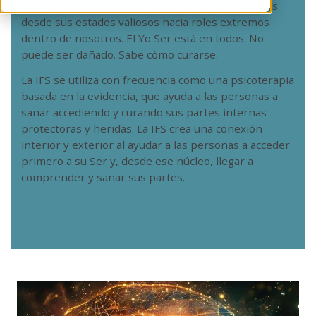
de una familia, las partes internas se ven forzadas
desde sus estados valiosos hacia roles extremos
dentro de nosotros. El Yo Ser está en todos. No
puede ser dañado. Sabe cómo curarse.
La IFS se utiliza con frecuencia como una psicoterapia
basada en la evidencia, que ayuda a las personas a
sanar accediendo y curando sus partes internas
protectoras y heridas. La IFS crea una conexión
interior y exterior al ayudar a las personas a acceder
primero a su Ser y, desde ese núcleo, llegar a
comprender y sanar sus partes.