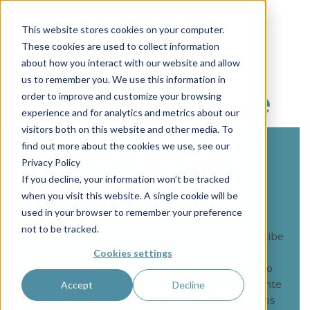
This website stores cookies on your computer.
These cookies are used to collect information
about how you interact with our website and allow
us to remember you. We use this information in
order to improve and customize your browsing
experience and for analytics and metrics about our
visitors both on this website and other media. To
find out more about the cookies we use, see our
¿Qué es el Sistema
Privacy Policy
If you decline, your information won’t be tracked
Familiar Interno?
when you visit this website. A single cookie will be
used in your browser to remember your preference
not to be tracked.
IFS es una herramienta transformadora que concibe
a cada ser humano como un sistema de partes
Cookies settings
internas protectoras y heridas dirigidas por un Yo
Ser central. Creemos que la mente es naturalmente
Accept
Decline
múltiple y eso es bueno. Al igual que los miembros